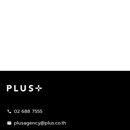
Plus Property
02 688 7555
call
plusagency@plus.co.th
mail