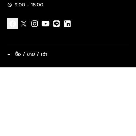
9:00 - 18:00
schedule
facebook
x
instagram
youtube
line
linkedin
−
ซื้อ / ขาย / เช่า
ทำเลแนะนำ บ้านและคอนโด
ซื้ออสังหาฯ
ฝากขาย / ฝากเช่า
keyboard_arrow_down
ประเภทอสังหาริมทรัพย์ยอดนิยม
ที่พักตากอากาศ