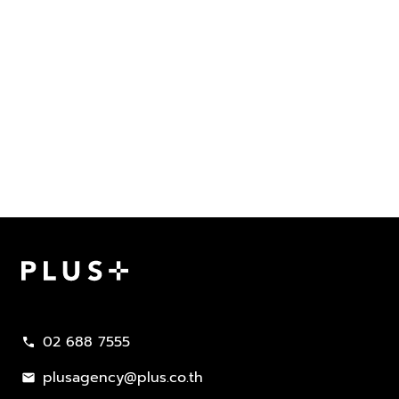
Plus Property
02 688 7555
call
plusagency@plus.co.th
mail