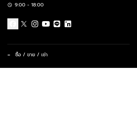
9:00 - 18:00
schedule
facebook
x
instagram
youtube
line
linkedin
−
ซื้อ / ขาย / เช่า
ทำเลแนะนำ บ้านและคอนโด
ซื้ออสังหาฯ
ฝากขาย / ฝากเช่า
keyboard_arrow_down
ประเภทอสังหาริมทรัพย์ยอดนิยม
ที่พักตากอากาศ