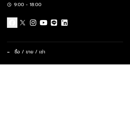
9:00 - 18:00
schedule
facebook
x
instagram
youtube
line
linkedin
−
ซื้อ / ขาย / เช่า
ทำเลแนะนำ บ้านและคอนโด
ซื้ออสังหาฯ
ฝากขาย / ฝากเช่า
keyboard_arrow_down
ประเภทอสังหาริมทรัพย์ยอดนิยม
ที่พักตากอากาศ