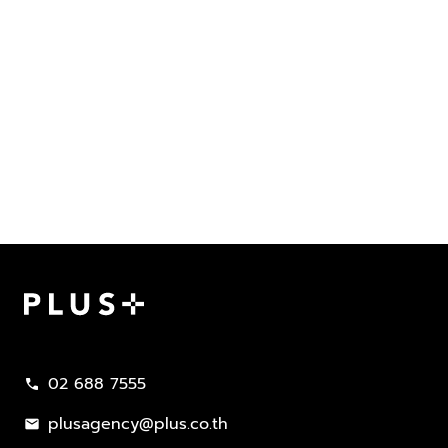
Plus Property
02 688 7555
call
plusagency@plus.co.th
mail