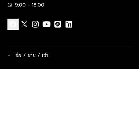
9:00 - 18:00
schedule
facebook
x
instagram
youtube
line
linkedin
−
ซื้อ / ขาย / เช่า
ทำเลแนะนำ บ้านและคอนโด
ซื้ออสังหาฯ
ฝากขาย / ฝากเช่า
keyboard_arrow_down
ประเภทอสังหาริมทรัพย์ยอดนิยม
ที่พักตากอากาศ