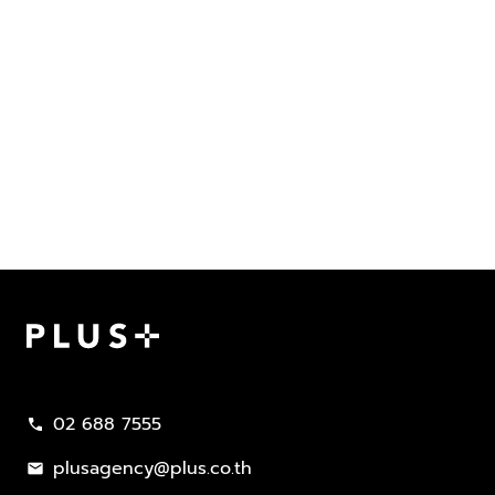
Plus Property
02 688 7555
call
plusagency@plus.co.th
mail