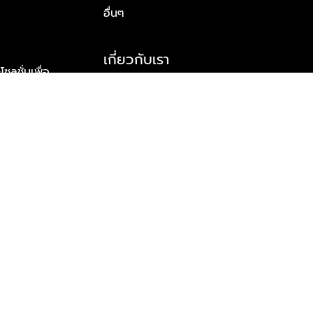
อื่นๆ
เกี่ยวกับเรา
ูชั่นเพื่อ
รู้จักพลัส พร็อพเพอร์ตี้
าร์ทเนอร์
รางวัลและความสำเร็จ
ข้อมูลติดต่อ
© 2026 บริษัท พลัส พร็อพเพอร์ตี้ จำกัด สงวนลิขสิทธิ์ทุกประการ