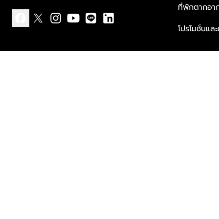
ที่พักตากอา
โปรโมชั่นแล
facebook
x
instagram
youtube
line
linkedin
แบบแจ้งเกี่ยวกับข้อมูลส่วนบุคคล
ข้อกำหนดและเงื่อนไข