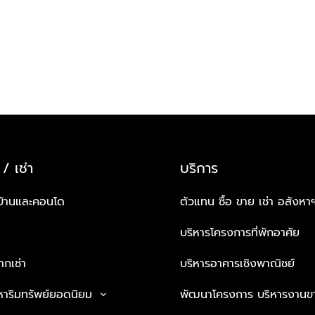
 / เช่า
บริการ
บ้านและคอนโด
ตัวแทน ซื้อ ขาย เช่า อสังหา
บริหารโครงการที่พักอาศัย
กเช่า
บริหารอาคารเชิงพาณิชย์
หาริมทรัพย์ยอดนิยม
พัฒนาโครงการ บริหารงานข
keyboard_arrow_down