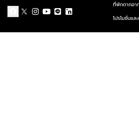
ที่พักตากอา
โปรโมชั่นแล
facebook
x
instagram
youtube
line
linkedin
แบบแจ้งเกี่ยวกับข้อมูลส่วนบุคคล
ข้อกำหนดและเงื่อนไข