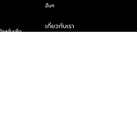
อื่นๆ
เกี่ยวกับเรา
ูชั่นเพื่อ
รู้จักพลัส พร็อพเพอร์ตี้
าร์ทเนอร์
รางวัลและความสำเร็จ
ข้อมูลติดต่อ
© 2026 บริษัท พลัส พร็อพเพอร์ตี้ จำกัด สงวนลิขสิทธิ์ทุกประการ