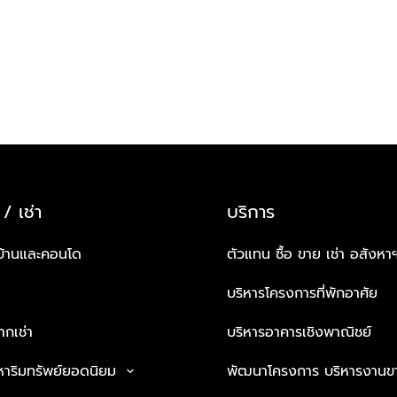
 / เช่า
บริการ
บ้านและคอนโด
ตัวแทน ซื้อ ขาย เช่า อสังหา
บริหารโครงการที่พักอาศัย
กเช่า
บริหารอาคารเชิงพาณิชย์
หาริมทรัพย์ยอดนิยม
พัฒนาโครงการ บริหารงานข
keyboard_arrow_down