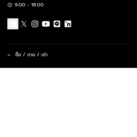
9:00 - 18:00
schedule
facebook
x
instagram
youtube
line
linkedin
−
ซื้อ / ขาย / เช่า
ทำเลแนะนำ บ้านและคอนโด
ซื้ออสังหาฯ
ฝากขาย / ฝากเช่า
keyboard_arrow_down
ประเภทอสังหาริมทรัพย์ยอดนิยม
ที่พักตากอากาศ