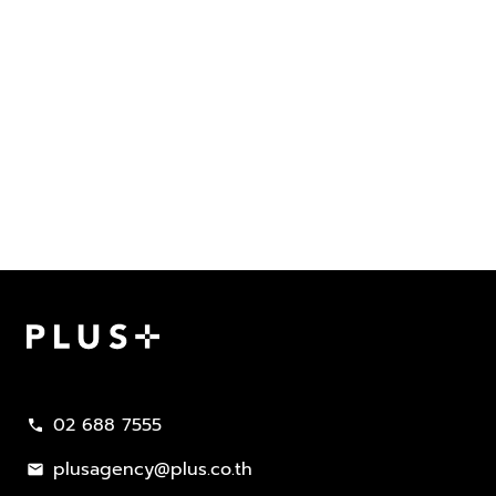
Plus Property
02 688 7555
call
plusagency@plus.co.th
mail