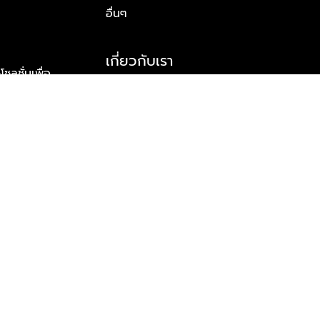
อื่นๆ
เกี่ยวกับเรา
ูชั่นเพื่อ
รู้จักพลัส พร็อพเพอร์ตี้
าร์ทเนอร์
รางวัลและความสำเร็จ
ข้อมูลติดต่อ
© 2026 บริษัท พลัส พร็อพเพอร์ตี้ จำกัด สงวนลิขสิทธิ์ทุกประการ