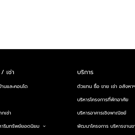
 / เช่า
บริการ
บ้านและคอนโด
ตัวแทน ซื้อ ขาย เช่า อสังหา
บริหารโครงการที่พักอาศัย
กเช่า
บริหารอาคารเชิงพาณิชย์
หาริมทรัพย์ยอดนิยม
พัฒนาโครงการ บริหารงานข
keyboard_arrow_down