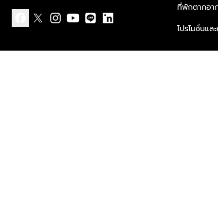
ที่พักตากอา
โปรโมชั่นแล
facebook
x
instagram
youtube
line
linkedin
แบบแจ้งเกี่ยวกับข้อมูลส่วนบุคคล
ข้อกำหนดและเงื่อนไข