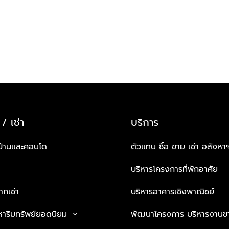
 / เช่า
บริการ
บ้านและคอนโด
ตัวแทน ซื้อ ขาย เช่า อสังหา
บริหารโครงการที่พักอาศัย
กเช่า
บริหารอาคารเชิงพาณิชย์
หาริมทรัพย์ยอดนิยม
พัฒนาโครงการ บริหารงานข
keyboard_arrow_down