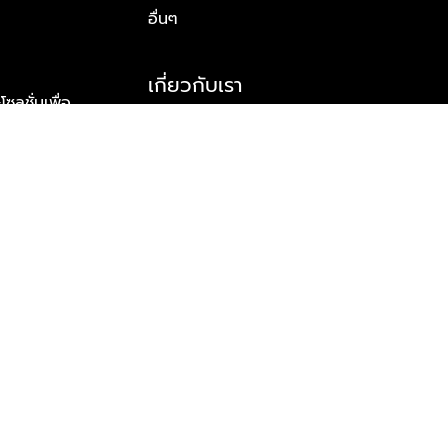
อื่นๆ
เกี่ยวกับเรา
ูชั่นเพื่อ
รู้จักพลัส พร็อพเพอร์ตี้
าร์ทเนอร์
รางวัลและความสำเร็จ
ข้อมูลติดต่อ
© 2026 บริษัท พลัส พร็อพเพอร์ตี้ จำกัด สงวนลิขสิทธิ์ทุกประการ