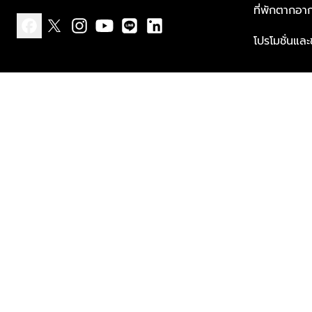
ที่พักตากอา
โปรโมชั่นแล
facebook
x
instagram
youtube
line
linkedin
แบบแจ้งเกี่ยวกับข้อมูลส่วนบุคคล
ข้อกำหนดและเงื่อนไข