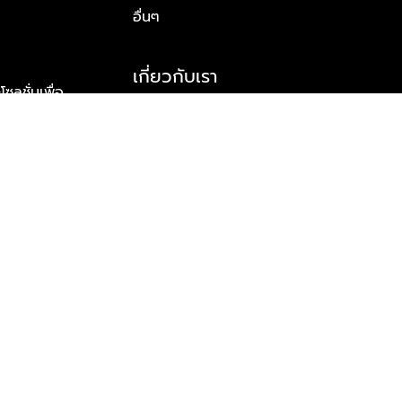
อื่นๆ
เกี่ยวกับเรา
ูชั่นเพื่อ
รู้จักพลัส พร็อพเพอร์ตี้
าร์ทเนอร์
รางวัลและความสำเร็จ
ข้อมูลติดต่อ
© 2026 บริษัท พลัส พร็อพเพอร์ตี้ จำกัด สงวนลิขสิทธิ์ทุกประการ