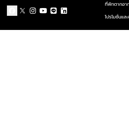
ที่พักตากอา
โปรโมชั่นแล
facebook
x
instagram
youtube
line
linkedin
แบบแจ้งเกี่ยวกับข้อมูลส่วนบุคคล
ข้อกำหนดและเงื่อนไข