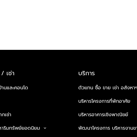
 / เช่า
บริการ
บ้านและคอนโด
ตัวแทน ซื้อ ขาย เช่า อสังหา
บริหารโครงการที่พักอาศัย
กเช่า
บริหารอาคารเชิงพาณิชย์
หาริมทรัพย์ยอดนิยม
พัฒนาโครงการ บริหารงานข
keyboard_arrow_down