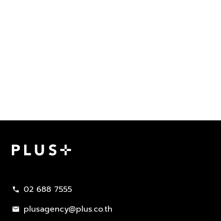
Plus Property
02 688 7555
call
plusagency@plus.co.th
mail