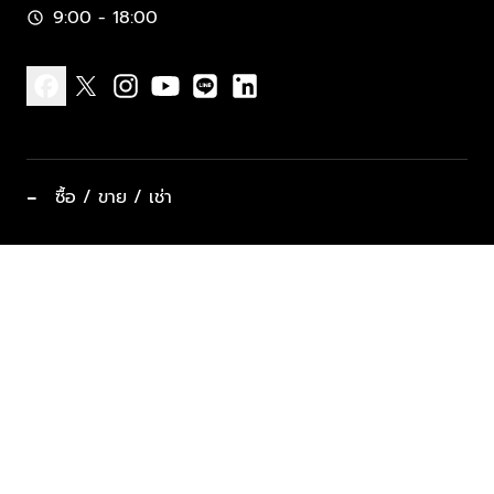
9:00 - 18:00
schedule
facebook
x
instagram
youtube
line
linkedin
−
ซื้อ / ขาย / เช่า
ทำเลแนะนำ บ้านและคอนโด
ซื้ออสังหาฯ
ฝากขาย / ฝากเช่า
keyboard_arrow_down
ประเภทอสังหาริมทรัพย์ยอดนิยม
ที่พักตากอากาศ