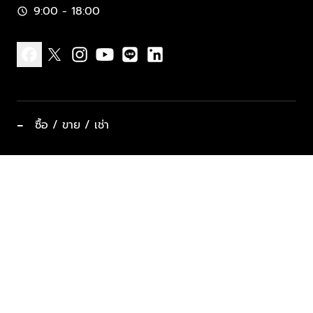
9:00 - 18:00
schedule
facebook
x
instagram
youtube
line
linkedin
−
ซื้อ / ขาย / เช่า
ทำเลแนะนำ บ้านและคอนโด
ซื้ออสังหาฯ
ฝากขาย / ฝากเช่า
keyboard_arrow_down
ประเภทอสังหาริมทรัพย์ยอดนิยม
ที่พักตากอากาศ