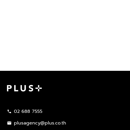
Plus Property
02 688 7555
call
plusagency@plus.co.th
mail