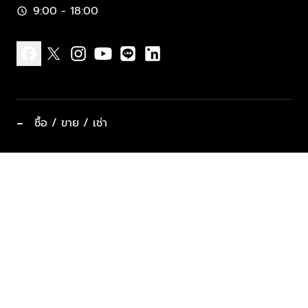
9:00 - 18:00
schedule
facebook
x
instagram
youtube
line
linkedin
−
ซื้อ / ขาย / เช่า
ทำเลแนะนำ บ้านและคอนโด
ซื้ออสังหาฯ
ฝากขาย / ฝากเช่า
keyboard_arrow_down
ประเภทอสังหาริมทรัพย์ยอดนิยม
ที่พักตากอากาศ