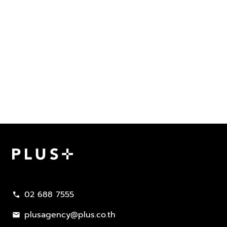
Plus Property
02 688 7555
call
plusagency@plus.co.th
mail