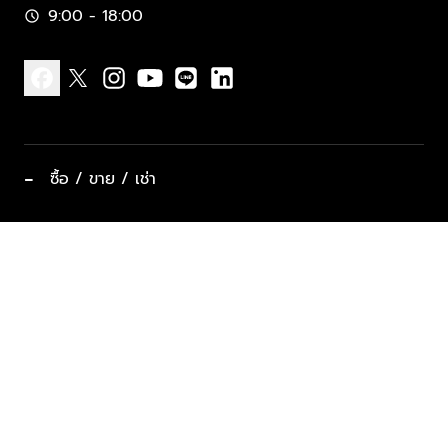
9:00 - 18:00
schedule
facebook
x
instagram
youtube
line
linkedin
−
ซื้อ / ขาย / เช่า
ทำเลแนะนำ บ้านและคอนโด
ซื้ออสังหาฯ
ฝากขาย / ฝากเช่า
keyboard_arrow_down
ประเภทอสังหาริมทรัพย์ยอดนิยม
ที่พักตากอากาศ