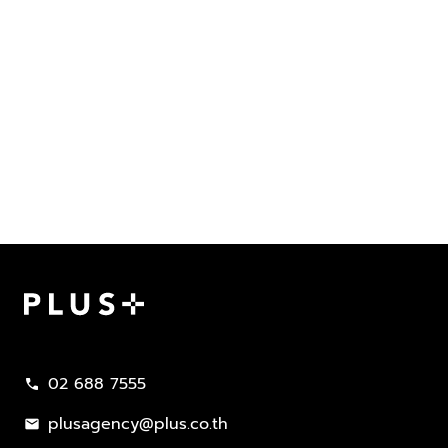
Plus Property
02 688 7555
call
plusagency@plus.co.th
mail