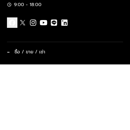
9:00 - 18:00
schedule
facebook
x
instagram
youtube
line
linkedin
−
ซื้อ / ขาย / เช่า
ทำเลแนะนำ บ้านและคอนโด
ซื้ออสังหาฯ
ฝากขาย / ฝากเช่า
keyboard_arrow_down
ประเภทอสังหาริมทรัพย์ยอดนิยม
ที่พักตากอากาศ