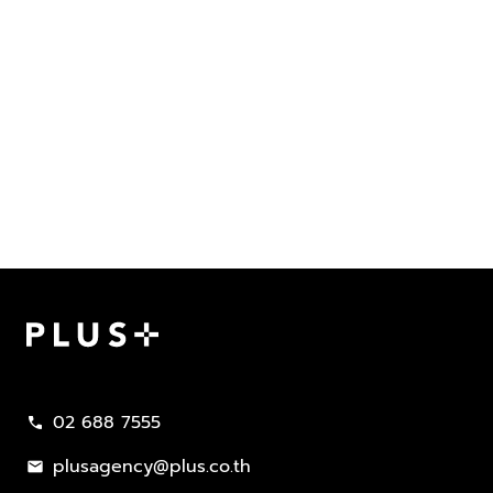
Plus Property
02 688 7555
call
plusagency@plus.co.th
mail