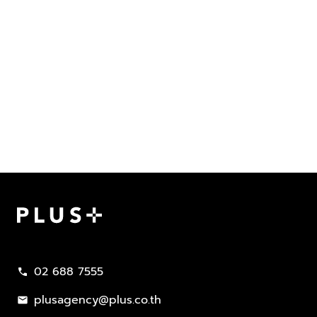
Plus Property
02 688 7555
call
plusagency@plus.co.th
mail