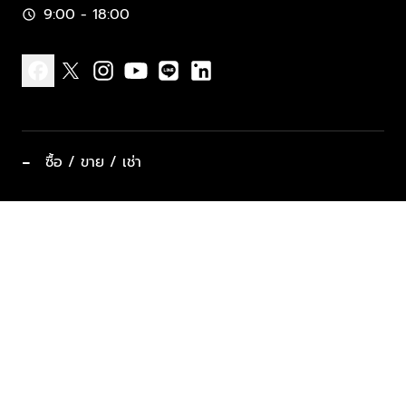
9:00 - 18:00
schedule
facebook
x
instagram
youtube
line
linkedin
−
ซื้อ / ขาย / เช่า
ทำเลแนะนำ บ้านและคอนโด
ซื้ออสังหาฯ
ฝากขาย / ฝากเช่า
keyboard_arrow_down
ประเภทอสังหาริมทรัพย์ยอดนิยม
ที่พักตากอากาศ