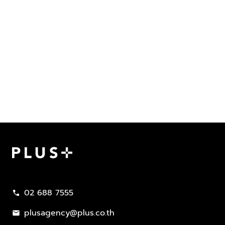
Plus Property
02 688 7555
call
plusagency@plus.co.th
mail