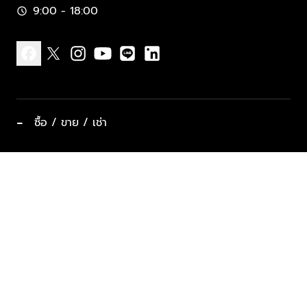
9:00 - 18:00
schedule
facebook
x
instagram
youtube
line
linkedin
−
ซื้อ / ขาย / เช่า
ทำเลแนะนำ บ้านและคอนโด
ซื้ออสังหาฯ
ฝากขาย / ฝากเช่า
keyboard_arrow_down
ประเภทอสังหาริมทรัพย์ยอดนิยม
ที่พักตากอากาศ