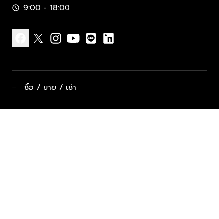
9:00 - 18:00
schedule
facebook
x
instagram
youtube
line
linkedin
−
ซื้อ / ขาย / เช่า
ทำเลแนะนำ บ้านและคอนโด
ซื้ออสังหาฯ
ฝากขาย / ฝากเช่า
keyboard_arrow_down
ประเภทอสังหาริมทรัพย์ยอดนิยม
ที่พักตากอากาศ