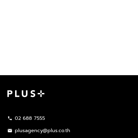
Plus Property
02 688 7555
call
plusagency@plus.co.th
mail