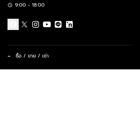
9:00 - 18:00
schedule
facebook
x
instagram
youtube
line
linkedin
−
ซื้อ / ขาย / เช่า
ทำเลแนะนำ บ้านและคอนโด
ซื้ออสังหาฯ
ฝากขาย / ฝากเช่า
keyboard_arrow_down
ประเภทอสังหาริมทรัพย์ยอดนิยม
ที่พักตากอากาศ