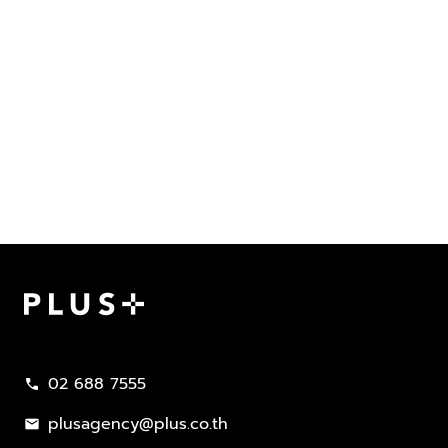
Plus Property
02 688 7555
call
plusagency@plus.co.th
mail