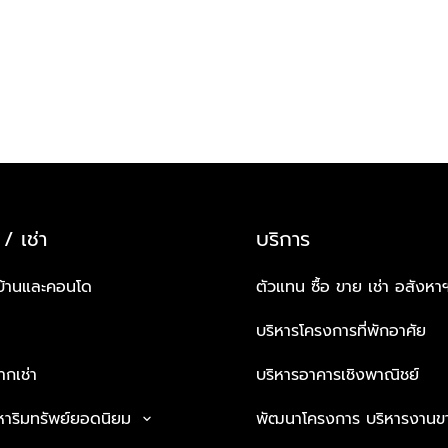
 / เช่า
บริการ
บ้านและคอนโด
ตัวแทน ซื้อ ขาย เช่า อสังหา
บริหารโครงการที่พักอาศัย
กเช่า
บริหารอาคารเชิงพาณิชย์
หาริมทรัพย์ยอดนิยม
พัฒนาโครงการ บริหารงานข
keyboard_arrow_down