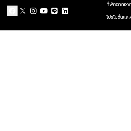
ที่พักตากอา
โปรโมชั่นแล
facebook
x
instagram
youtube
line
linkedin
แบบแจ้งเกี่ยวกับข้อมูลส่วนบุคคล
ข้อกำหนดและเงื่อนไข