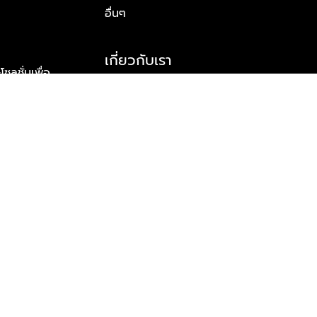
อื่นๆ
เกี่ยวกับเรา
ูชั่นเพื่อ
รู้จักพลัส พร็อพเพอร์ตี้
าร์ทเนอร์
รางวัลและความสำเร็จ
ข้อมูลติดต่อ
© 2026 บริษัท พลัส พร็อพเพอร์ตี้ จำกัด สงวนลิขสิทธิ์ทุกประการ