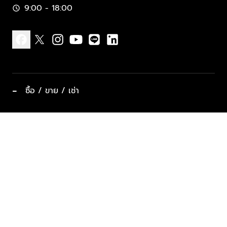
9:00 - 18:00
schedule
facebook
x
instagram
youtube
line
linkedin
−
ซื้อ / ขาย / เช่า
ทำเลแนะนำ บ้านและคอนโด
ซื้ออสังหาฯ
ฝากขาย / ฝากเช่า
keyboard_arrow_down
ประเภทอสังหาริมทรัพย์ยอดนิยม
ที่พักตากอากาศ