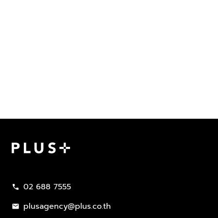
Plus Property
02 688 7555
call
plusagency@plus.co.th
mail