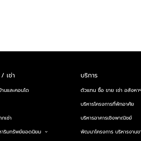
 / เช่า
บริการ
บ้านและคอนโด
ตัวแทน ซื้อ ขาย เช่า อสังหา
บริหารโครงการที่พักอาศัย
กเช่า
บริหารอาคารเชิงพาณิชย์
หาริมทรัพย์ยอดนิยม
พัฒนาโครงการ บริหารงานข
keyboard_arrow_down