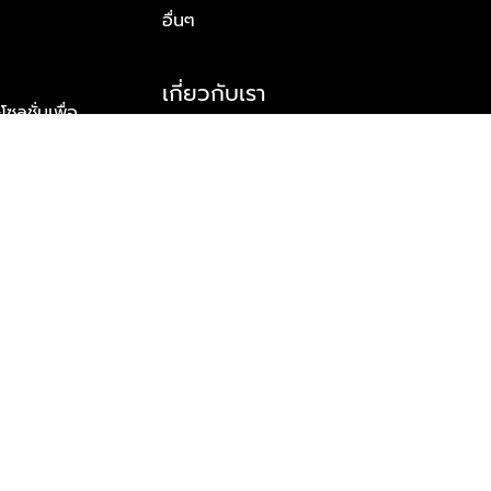
อื่นๆ
เกี่ยวกับเรา
ูชั่นเพื่อ
รู้จักพลัส พร็อพเพอร์ตี้
าร์ทเนอร์
รางวัลและความสำเร็จ
ข้อมูลติดต่อ
© 2026 บริษัท พลัส พร็อพเพอร์ตี้ จำกัด สงวนลิขสิทธิ์ทุกประการ