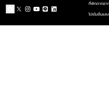
ที่พักตากอา
โปรโมชั่นแล
facebook
x
instagram
youtube
line
linkedin
แบบแจ้งเกี่ยวกับข้อมูลส่วนบุคคล
ข้อกำหนดและเงื่อนไข