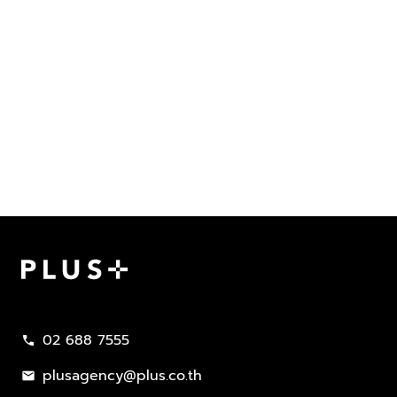
Plus Property
02 688 7555
call
plusagency@plus.co.th
mail