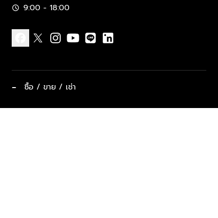
9:00 - 18:00
schedule
facebook
x
instagram
youtube
line
linkedin
−
ซื้อ / ขาย / เช่า
ทำเลแนะนำ บ้านและคอนโด
ซื้ออสังหาฯ
ฝากขาย / ฝากเช่า
keyboard_arrow_down
ประเภทอสังหาริมทรัพย์ยอดนิยม
ที่พักตากอากาศ