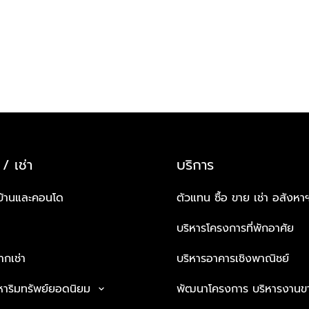
 / เช่า
บริการ
บ้านและคอนโด
ตัวแทน ซื้อ ขาย เช่า อสังหา
บริหารโครงการที่พักอาศัย
กเช่า
บริหารอาคารเชิงพาณิชย์
หาริมทรัพย์ยอดนิยม
พัฒนาโครงการ บริหารงานข
keyboard_arrow_down