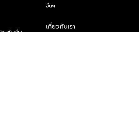
อื่นๆ
เกี่ยวกับเรา
ูชั่นเพื่อ
รู้จักพลัส พร็อพเพอร์ตี้
าร์ทเนอร์
รางวัลและความสำเร็จ
ข้อมูลติดต่อ
© 2026 บริษัท พลัส พร็อพเพอร์ตี้ จำกัด สงวนลิขสิทธิ์ทุกประการ