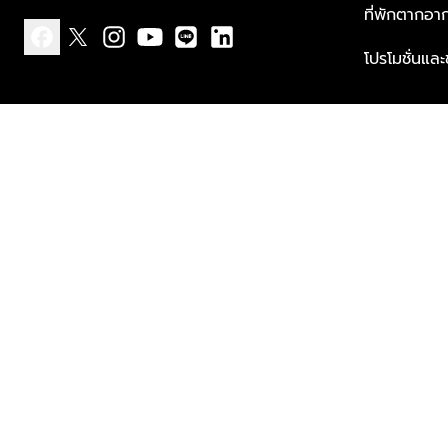
ที่พักตากอา
โปรโมชั่นแล
facebook
x
instagram
youtube
line
linkedin
แบบแจ้งเกี่ยวกับข้อมูลส่วนบุคคล
ข้อกำหนดและเงื่อนไข