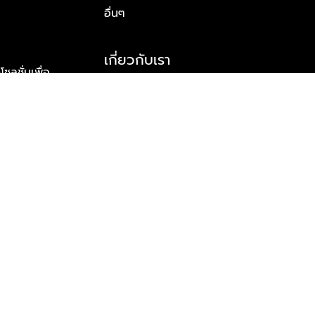
อื่นๆ
เกี่ยวกับเรา
ูชั่นเพื่อ
รู้จักพลัส พร็อพเพอร์ตี้
าร์ทเนอร์
รางวัลและความสำเร็จ
ข้อมูลติดต่อ
© 2026 บริษัท พลัส พร็อพเพอร์ตี้ จำกัด สงวนลิขสิทธิ์ทุกประการ