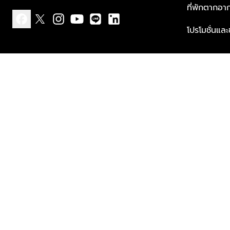
ที่พักตากอา
โปรโมชั่นแล
facebook
x
instagram
youtube
line
linkedin
แบบแจ้งเกี่ยวกับข้อมูลส่วนบุคคล
ข้อกำหนดและเงื่อนไข