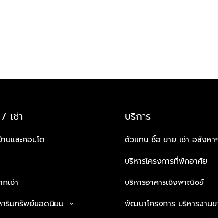
 / เช่า
บริการ
บ้านและคอนโด
ตัวแทน ซื้อ ขาย เช่า อสังหา
บริหารโครงการที่พักอาศัย
กเช่า
บริหารอาคารเชิงพาณิชย์
หาริมทรัพย์ยอดนิยม
พัฒนาโครงการ บริหารงานข
keyboard_arrow_down