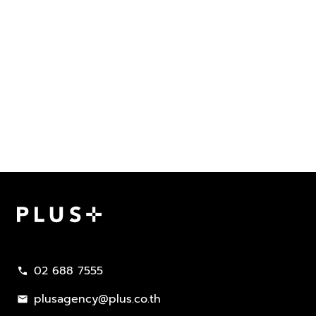
Plus Property
02 688 7555
call
plusagency@plus.co.th
mail