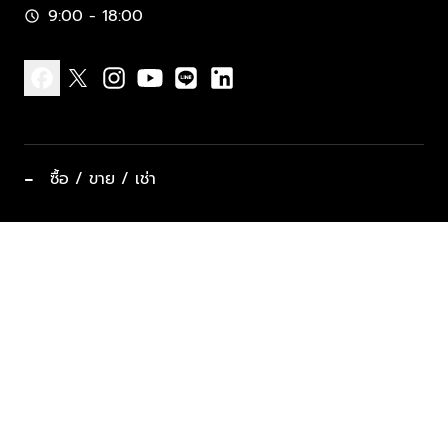
9:00 - 18:00
schedule
facebook
x
instagram
youtube
line
linkedin
−
ซื้อ / ขาย / เช่า
ทำเลแนะนำ บ้านและคอนโด
ซื้ออสังหาฯ
ฝากขาย / ฝากเช่า
keyboard_arrow_down
ประเภทอสังหาริมทรัพย์ยอดนิยม
ที่พักตากอากาศ