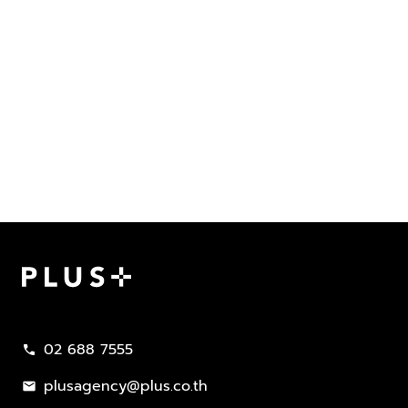
Plus Property
02 688 7555
call
plusagency@plus.co.th
mail