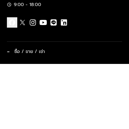
9:00 - 18:00
schedule
facebook
x
instagram
youtube
line
linkedin
−
ซื้อ / ขาย / เช่า
ทำเลแนะนำ บ้านและคอนโด
ซื้ออสังหาฯ
ฝากขาย / ฝากเช่า
keyboard_arrow_down
ประเภทอสังหาริมทรัพย์ยอดนิยม
ที่พักตากอากาศ