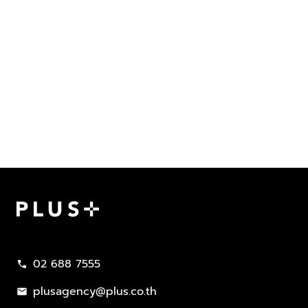
Plus Property
02 688 7555
call
plusagency@plus.co.th
mail