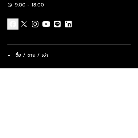
9:00 - 18:00
schedule
facebook
x
instagram
youtube
line
linkedin
−
ซื้อ / ขาย / เช่า
ทำเลแนะนำ บ้านและคอนโด
ซื้ออสังหาฯ
ฝากขาย / ฝากเช่า
keyboard_arrow_down
ประเภทอสังหาริมทรัพย์ยอดนิยม
ที่พักตากอากาศ