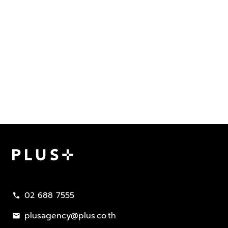
Plus Property
02 688 7555
call
plusagency@plus.co.th
mail