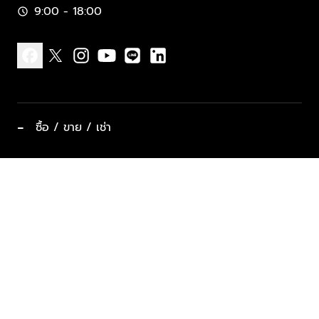
9:00 - 18:00
schedule
facebook
x
instagram
youtube
line
linkedin
−
ซื้อ / ขาย / เช่า
ทำเลแนะนำ บ้านและคอนโด
ซื้ออสังหาฯ
ฝากขาย / ฝากเช่า
keyboard_arrow_down
ประเภทอสังหาริมทรัพย์ยอดนิยม
ที่พักตากอากาศ