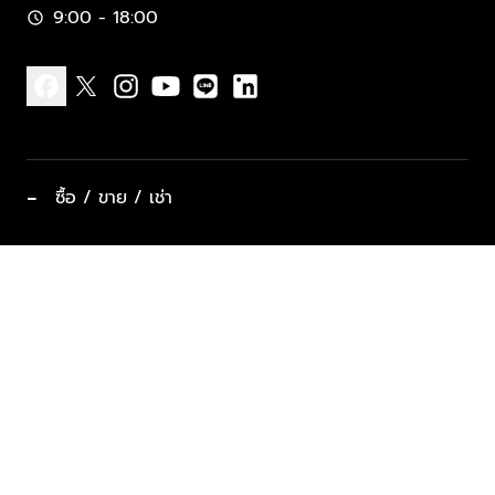
9:00 - 18:00
schedule
facebook
x
instagram
youtube
line
linkedin
−
ซื้อ / ขาย / เช่า
ทำเลแนะนำ บ้านและคอนโด
ซื้ออสังหาฯ
ฝากขาย / ฝากเช่า
keyboard_arrow_down
ประเภทอสังหาริมทรัพย์ยอดนิยม
ที่พักตากอากาศ