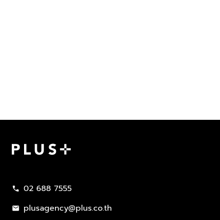
Plus Property
02 688 7555
call
plusagency@plus.co.th
mail