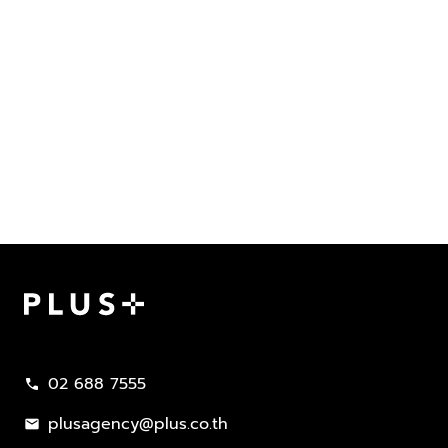
Plus Property
02 688 7555
call
plusagency@plus.co.th
mail