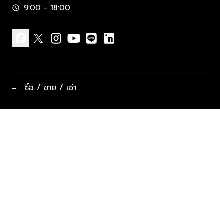
9:00 - 18:00
schedule
facebook
x
instagram
youtube
line
linkedin
−
ซื้อ / ขาย / เช่า
ทำเลแนะนำ บ้านและคอนโด
ซื้ออสังหาฯ
ฝากขาย / ฝากเช่า
keyboard_arrow_down
ประเภทอสังหาริมทรัพย์ยอดนิยม
ที่พักตากอากาศ