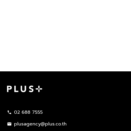
Plus Property
02 688 7555
call
plusagency@plus.co.th
mail