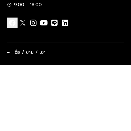
9:00 - 18:00
schedule
facebook
x
instagram
youtube
line
linkedin
−
ซื้อ / ขาย / เช่า
ทำเลแนะนำ บ้านและคอนโด
ซื้ออสังหาฯ
ฝากขาย / ฝากเช่า
keyboard_arrow_down
ประเภทอสังหาริมทรัพย์ยอดนิยม
ที่พักตากอากาศ