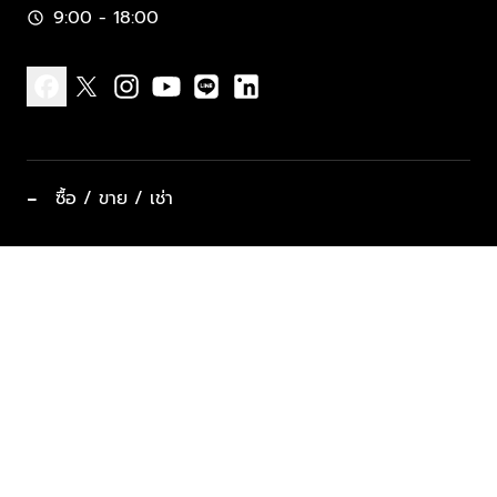
9:00 - 18:00
schedule
facebook
x
instagram
youtube
line
linkedin
−
ซื้อ / ขาย / เช่า
ทำเลแนะนำ บ้านและคอนโด
ซื้ออสังหาฯ
ฝากขาย / ฝากเช่า
keyboard_arrow_down
ประเภทอสังหาริมทรัพย์ยอดนิยม
ที่พักตากอากาศ