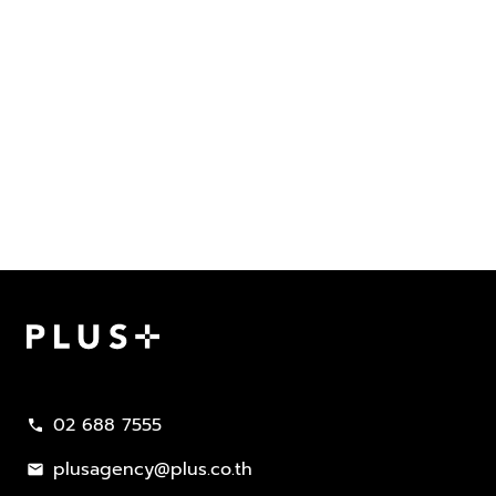
Plus Property
02 688 7555
call
plusagency@plus.co.th
mail