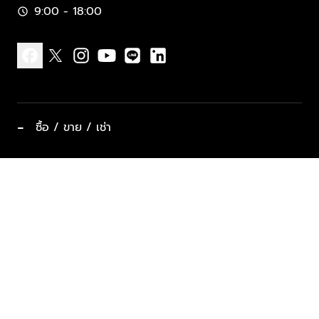
9:00 - 18:00
schedule
facebook
x
instagram
youtube
line
linkedin
−
ซื้อ / ขาย / เช่า
ทำเลแนะนำ บ้านและคอนโด
ซื้ออสังหาฯ
ฝากขาย / ฝากเช่า
keyboard_arrow_down
ประเภทอสังหาริมทรัพย์ยอดนิยม
ที่พักตากอากาศ