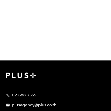
Plus Property
02 688 7555
call
plusagency@plus.co.th
mail