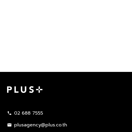
Plus Property
02 688 7555
call
plusagency@plus.co.th
mail