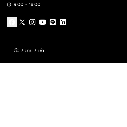
9:00 - 18:00
schedule
facebook
x
instagram
youtube
line
linkedin
−
ซื้อ / ขาย / เช่า
ทำเลแนะนำ บ้านและคอนโด
ซื้ออสังหาฯ
ฝากขาย / ฝากเช่า
keyboard_arrow_down
ประเภทอสังหาริมทรัพย์ยอดนิยม
ที่พักตากอากาศ