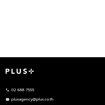
Plus Property
02 688 7555
call
plusagency@plus.co.th
mail