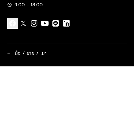
9:00 - 18:00
schedule
facebook
x
instagram
youtube
line
linkedin
−
ซื้อ / ขาย / เช่า
ทำเลแนะนำ บ้านและคอนโด
ซื้ออสังหาฯ
ฝากขาย / ฝากเช่า
keyboard_arrow_down
ประเภทอสังหาริมทรัพย์ยอดนิยม
ที่พักตากอากาศ