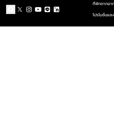
ที่พักตากอา
โปรโมชั่นแล
facebook
x
instagram
youtube
line
linkedin
แบบแจ้งเกี่ยวกับข้อมูลส่วนบุคคล
ข้อกำหนดและเงื่อนไข