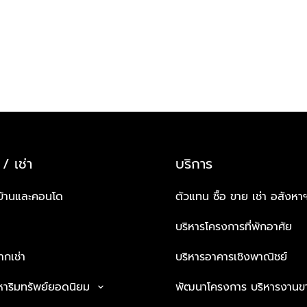
 / เช่า
บริการ
บ้านและคอนโด
ตัวแทน ซื้อ ขาย เช่า อสังหา
บริหารโครงการที่พักอาศัย
กเช่า
บริหารอาคารเชิงพาณิชย์
หาริมทรัพย์ยอดนิยม
พัฒนาโครงการ บริหารงานข
keyboard_arrow_down