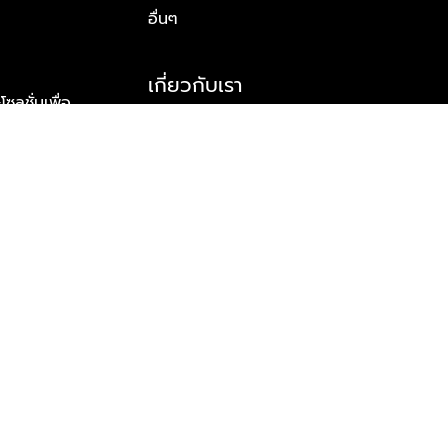
อื่นๆ
เกี่ยวกับเรา
ูชั่นเพื่อ
รู้จักพลัส พร็อพเพอร์ตี้
าร์ทเนอร์
รางวัลและความสำเร็จ
ข้อมูลติดต่อ
© 2026 บริษัท พลัส พร็อพเพอร์ตี้ จำกัด สงวนลิขสิทธิ์ทุกประการ