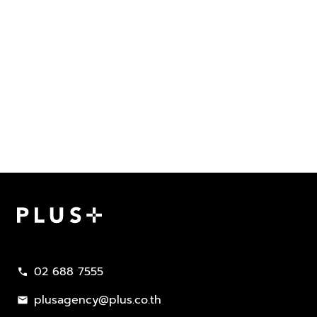
Plus Property
02 688 7555
call
plusagency@plus.co.th
mail