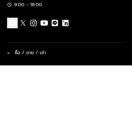
9:00 - 18:00
schedule
facebook
x
instagram
youtube
line
linkedin
−
ซื้อ / ขาย / เช่า
ทำเลแนะนำ บ้านและคอนโด
ซื้ออสังหาฯ
ฝากขาย / ฝากเช่า
keyboard_arrow_down
ประเภทอสังหาริมทรัพย์ยอดนิยม
ที่พักตากอากาศ