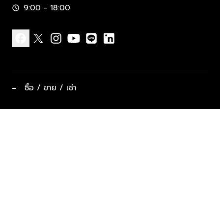
9:00 - 18:00
schedule
facebook
x
instagram
youtube
line
linkedin
−
ซื้อ / ขาย / เช่า
ทำเลแนะนำ บ้านและคอนโด
ซื้ออสังหาฯ
ฝากขาย / ฝากเช่า
keyboard_arrow_down
ประเภทอสังหาริมทรัพย์ยอดนิยม
ที่พักตากอากาศ