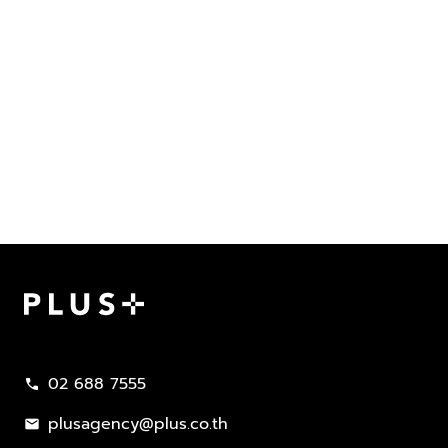
Plus Property
02 688 7555
call
plusagency@plus.co.th
mail