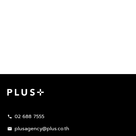
Plus Property
02 688 7555
call
plusagency@plus.co.th
mail