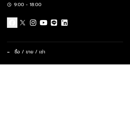
9:00 - 18:00
schedule
facebook
x
instagram
youtube
line
linkedin
−
ซื้อ / ขาย / เช่า
ทำเลแนะนำ บ้านและคอนโด
ซื้ออสังหาฯ
ฝากขาย / ฝากเช่า
keyboard_arrow_down
ประเภทอสังหาริมทรัพย์ยอดนิยม
ที่พักตากอากาศ