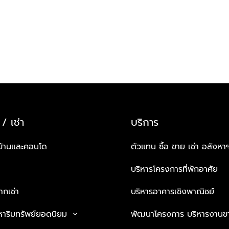
 / เช่า
บริการ
บ้านและคอนโด
ตัวแทน ซื้อ ขาย เช่า อสังหา
บริหารโครงการที่พักอาศัย
กเช่า
บริหารอาคารเชิงพาณิชย์
หาริมทรัพย์ยอดนิยม
พัฒนาโครงการ บริหารงานข
keyboard_arrow_down