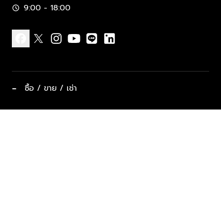
9:00 - 18:00
schedule
facebook
x
instagram
youtube
line
linkedin
−
ซื้อ / ขาย / เช่า
ทำเลแนะนำ บ้านและคอนโด
ซื้ออสังหาฯ
ฝากขาย / ฝากเช่า
keyboard_arrow_down
ประเภทอสังหาริมทรัพย์ยอดนิยม
ที่พักตากอากาศ