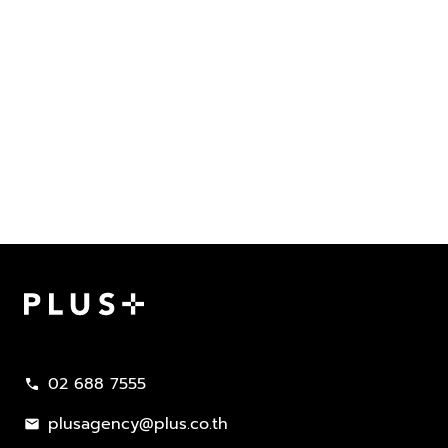
Plus Property
02 688 7555
call
plusagency@plus.co.th
mail