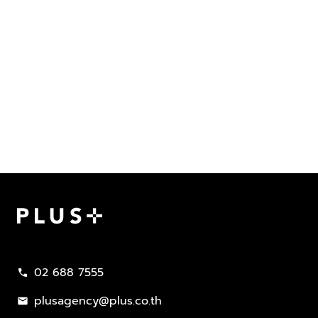
Plus Property
02 688 7555
call
plusagency@plus.co.th
mail