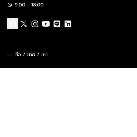
9:00 - 18:00
schedule
facebook
x
instagram
youtube
line
linkedin
−
ซื้อ / ขาย / เช่า
ทำเลแนะนำ บ้านและคอนโด
ซื้ออสังหาฯ
ฝากขาย / ฝากเช่า
keyboard_arrow_down
ประเภทอสังหาริมทรัพย์ยอดนิยม
ที่พักตากอากาศ