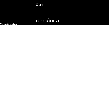
อื่นๆ
เกี่ยวกับเรา
ูชั่นเพื่อ
รู้จักพลัส พร็อพเพอร์ตี้
าร์ทเนอร์
รางวัลและความสำเร็จ
ข้อมูลติดต่อ
© 2026 บริษัท พลัส พร็อพเพอร์ตี้ จำกัด สงวนลิขสิทธิ์ทุกประการ