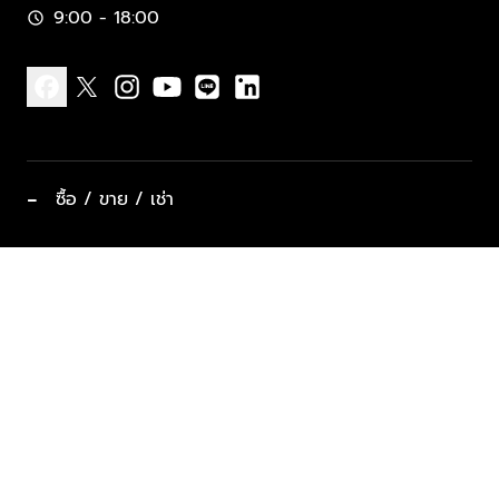
9:00 - 18:00
schedule
facebook
x
instagram
youtube
line
linkedin
−
ซื้อ / ขาย / เช่า
ทำเลแนะนำ บ้านและคอนโด
ซื้ออสังหาฯ
ฝากขาย / ฝากเช่า
keyboard_arrow_down
ประเภทอสังหาริมทรัพย์ยอดนิยม
ที่พักตากอากาศ