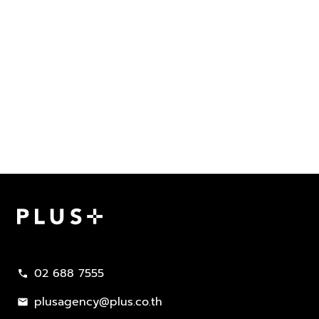
Plus Property
02 688 7555
call
plusagency@plus.co.th
mail