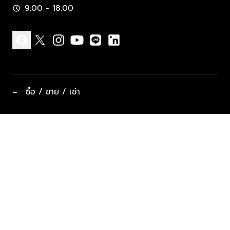
9:00 - 18:00
schedule
facebook
x
instagram
youtube
line
linkedin
−
ซื้อ / ขาย / เช่า
ทำเลแนะนำ บ้านและคอนโด
ซื้ออสังหาฯ
ฝากขาย / ฝากเช่า
keyboard_arrow_down
ประเภทอสังหาริมทรัพย์ยอดนิยม
ที่พักตากอากาศ