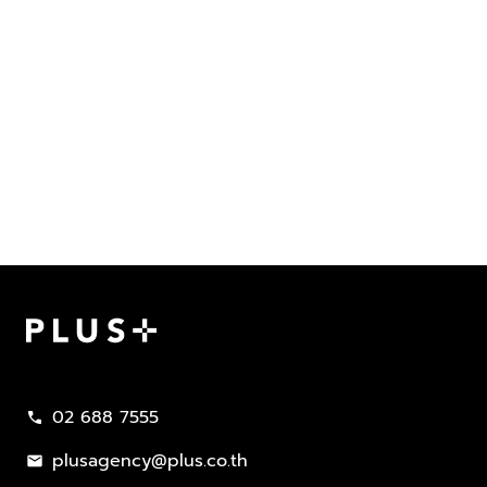
Plus Property
02 688 7555
call
plusagency@plus.co.th
mail