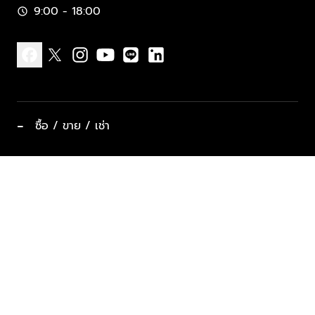
9:00 - 18:00
schedule
facebook
x
instagram
youtube
line
linkedin
−
ซื้อ / ขาย / เช่า
ทำเลแนะนำ บ้านและคอนโด
ซื้ออสังหาฯ
ฝากขาย / ฝากเช่า
keyboard_arrow_down
ประเภทอสังหาริมทรัพย์ยอดนิยม
ที่พักตากอากาศ