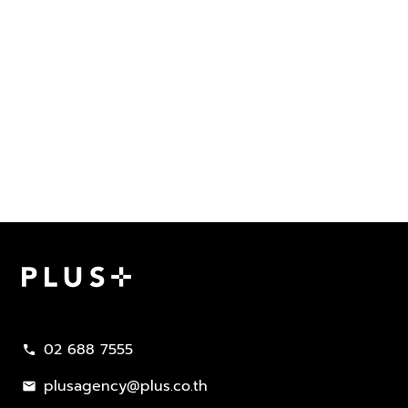
Plus Property
02 688 7555
call
plusagency@plus.co.th
mail