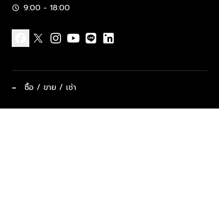
9:00 - 18:00
schedule
facebook
x
instagram
youtube
line
linkedin
−
ซื้อ / ขาย / เช่า
ทำเลแนะนำ บ้านและคอนโด
ซื้ออสังหาฯ
ฝากขาย / ฝากเช่า
keyboard_arrow_down
ประเภทอสังหาริมทรัพย์ยอดนิยม
ที่พักตากอากาศ