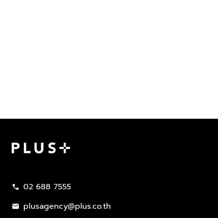
Plus Property
02 688 7555
call
plusagency@plus.co.th
mail