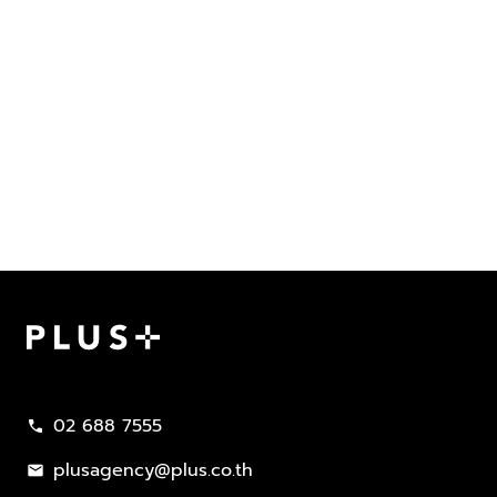
Plus Property
02 688 7555
call
plusagency@plus.co.th
mail