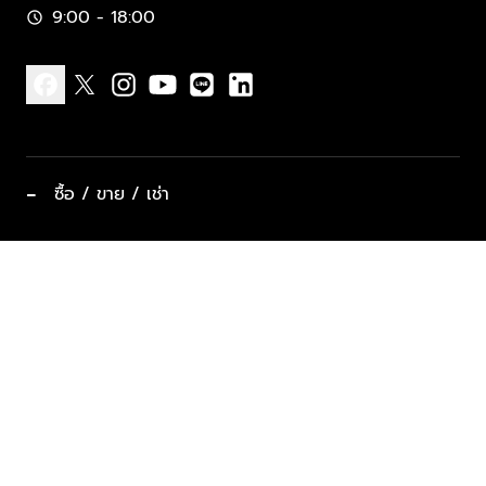
9:00 - 18:00
schedule
facebook
x
instagram
youtube
line
linkedin
−
ซื้อ / ขาย / เช่า
ทำเลแนะนำ บ้านและคอนโด
ซื้ออสังหาฯ
ฝากขาย / ฝากเช่า
keyboard_arrow_down
ประเภทอสังหาริมทรัพย์ยอดนิยม
ที่พักตากอากาศ