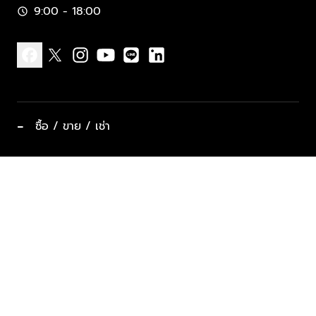
9:00 - 18:00
schedule
facebook
x
instagram
youtube
line
linkedin
−
ซื้อ / ขาย / เช่า
ทำเลแนะนำ บ้านและคอนโด
ซื้ออสังหาฯ
ฝากขาย / ฝากเช่า
keyboard_arrow_down
ประเภทอสังหาริมทรัพย์ยอดนิยม
ที่พักตากอากาศ