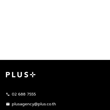
Plus Property
02 688 7555
call
plusagency@plus.co.th
mail